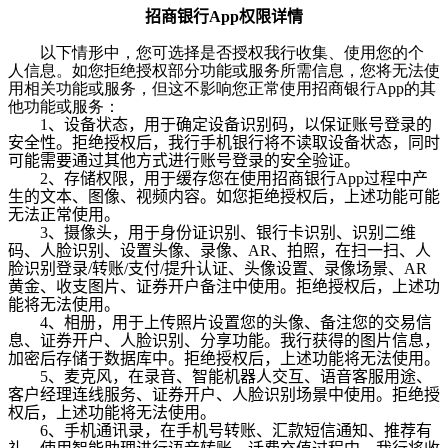
招商银行
App
权限详情
以下情形中，您可选择是否授权我行收集、使用您的个
人信息。如您拒绝授权部分功能或服务所需信息，您将无法使
用相关功能或服务，但这不影响您正常使用招商银行App的其
他功能或服务：
1
、设备状态，用于确定设备识别码，以保证账号登录的
安全性。拒绝授权后，我行手机银行将不读取设备状态，同时
可能需要通过其他方式进行账号登录的安全验证。
2
、存储权限，用于缓存您在使用招商银行App过程中产
生的文本、图像、视频内容。如您拒绝授权后，上述功能可能
无法正常使用。
3
、摄像头，用于身份证识别、银行卡识别、识别二维
码、人脸识别、设置头像、录像、AR、拍照，在扫一扫、人
脸识别登录/转账/支付/提升认证、头像设置、录像场景、AR
黄金、收支图片、证券开户备注中使用。拒绝授权后，上述功
能将无法使用。
4
、相册，用于上传照片设置您的头像、备注您的交易信
息、证券开户、人脸识别、分享功能。我行获得的图片信息，
加密后存储于数据库中。拒绝授权后，上述功能将无法使用。
5
、麦克风，在录音、智能机器人交互、语音客服用途、
客户经理连线服务、证券开户、人脸识别场景中使用。拒绝授
权后，上述功能将无法使用。
6
、手机通讯录，在手机号转账、汇款短信通知、推荐有