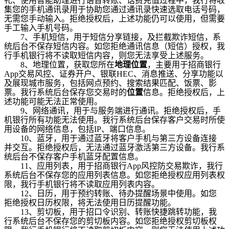
礼、使用智能助理进行语音转账、话费充值过程中，我行将收
集您的手机通讯录用于协助您通过通讯录快速选取电话号码，
无需您手动输入。拒绝授权后，上述功能仍可以使用，但需要
手工输入手机号码。
7
、手机短信，用于短信分享链接，及拦截欺诈短信，系
统后台不保存短信内容。如您拒绝通讯信息（短信）授权，我
行手机银行将不读取短信内容，则您无法享受上述服务。
8
、地理位置，获取您所在
地理位置
，主要用于招商银行
App交易风控、证券开户、银联HEC、消息推送、分享功能以
及展现城市服务，包括网点预约、搜索结果匹配、饭票、影
票。我行系统后台保存您交易时的
位置
信息。拒绝授权后，上
述功能可能无法正常使用。
9
、网络通讯，用于与服务端进行通讯。拒绝授权后，手
机银行所有功能无法使用。我行系统后台保存客户交易时所使
用设备的网络信息，包括IP、端口信息。
10
、蓝牙，用于通过蓝牙将客户手机与第三方设备连接
并交互。拒绝授权后，无法通过蓝牙激活第三方设备。我行系
统后台不保存客户手机蓝牙配置信息。
11
、应用列表，用于招商银行App风控防交易欺诈，我行
系统后台不保存您的应用列表信息。如您拒绝授权应用列表权
限，我行手机银行将不读取应用列表内容。
12
、日历，用于预约转账、待办提醒场景中使用。如您
拒绝授权日历权限，将无法使用日历提醒功能。
13
、剪切板，用于招口令识别、转账快捷跳转功能，我
行系统后台不保存您的剪切板内容。如您拒绝授权剪切板权