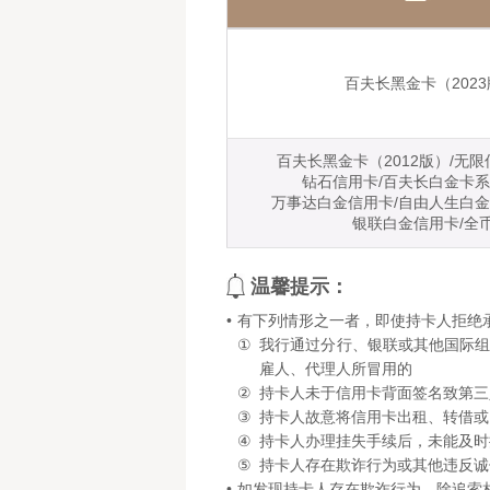
百夫长黑金卡（202
百夫长黑金卡（2012版）/无限
钻石信用卡/百夫长白金卡系
万事达白金信用卡/自由人生白金
银联白金信用卡/全
温馨提示：
•
有下列情形之一者，即使持卡人拒绝
①
我行通过分行、银联或其他国际
雇人、代理人所冒用的
②
持卡人未于信用卡背面签名致第三
③
持卡人故意将信用卡出租、转借或
④
持卡人办理挂失手续后，未能及时
⑤
持卡人存在欺诈行为或其他违反诚
•
如发现持卡人存在欺诈行为，除追索