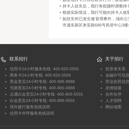
•
持卡人挂失后，我行有权随时调整持
•
根据实际情况，我行可能向持卡人收
*
如挂失时已发生被冒用事件，须向公
市浦东新区来安路686号风管中心3楼
联系招行
关于招行
信用卡24小时服务热线: 400-820-5555
投资者关系
商务卡24小时专线: 400-820-5558
金融许可信
黑金贵宾24小时专线: 400-988-9888
营业执照信
无限贵宾24小时专线: 400-800-0888
友情链接
运通白金贵宾24小时专线: 400-809-5555
合作伙伴
白金贵宾24小时专线: 400-888-5555
人才招聘
境外拨打服务热线说明
网站地图
信用卡外呼服务热线说明